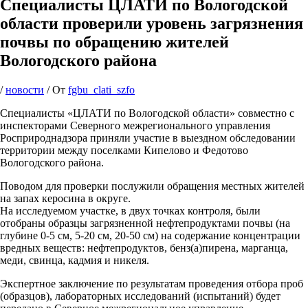
Специалисты ЦЛАТИ по Вологодской
области проверили уровень загрязнения
почвы по обращению жителей
Вологодского района
/
новости
/ От
fgbu_clati_szfo
Специалисты «ЦЛАТИ по Вологодской области» совместно с
инспекторами Северного межрегионального управления
Росприроднадзора приняли участие в выездном обследовании
территории между поселками Кипелово и Федотово
Вологодского района.
Поводом для проверки послужили обращения местных жителей
на запах керосина в округе.
На исследуемом участке, в двух точках контроля, были
отобраны образцы загрязненной нефтепродуктами почвы (на
глубине 0-5 см, 5-20 см, 20-50 см) на содержание концентрации
вредных веществ: нефтепродуктов, бенз(а)пирена, марганца,
меди, свинца, кадмия и никеля.
Экспертное заключение по результатам проведения отбора проб
(образцов), лабораторных исследований (испытаний) будет