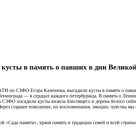
усты в память о павших в дни Велико
И по СЗФО Егора Каленюка, высадили кусты в память о павш
нинграда — в сердцах каждого петербуржца. В память о Ленингр
 СЗФО посадили кусты кизила блестящего и дерена белого сиби
Через старшее поколение, их воспоминания, эмоции, чувства мы 
й «Сада памяти», храня память и традиции семей и всей страны