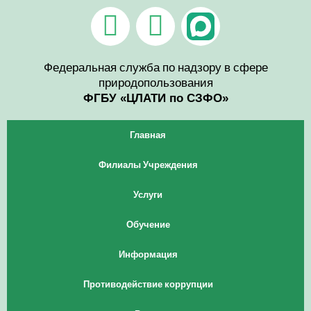
Перейти
V
T
к
содержимому
k
e
l
Федеральная служба по надзору в сфере
природопользования
e
ФГБУ «ЦЛАТИ по СЗФО»
g
Главная
r
Филиалы Учреждения
a
Услуги
m
Обучение
Информация
Противодействие коррупции