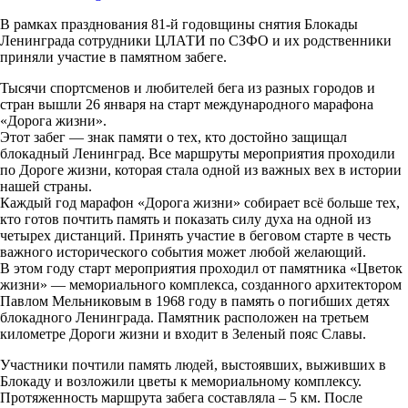
В рамках празднования 81-й годовщины снятия Блокады
Ленинграда сотрудники ЦЛАТИ по СЗФО и их родственники
приняли участие в памятном забеге.
Тысячи спортсменов и любителей бега из разных городов и
стран вышли 26 января на старт международного марафона
«Дорога жизни».
Этот забег — знак памяти о тех, кто достойно защищал
блокадный Ленинград. Все маршруты мероприятия проходили
по Дороге жизни, которая стала одной из важных вех в истории
нашей страны.
Каждый год марафон «Дорога жизни» собирает всё больше тех,
кто готов почтить память и показать силу духа на одной из
четырех дистанций. Принять участие в беговом старте в честь
важного исторического события может любой желающий.
В этом году старт мероприятия проходил от памятника «Цветок
жизни» — мемориального комплекса, созданного архитектором
Павлом Мельниковым в 1968 году в память о погибших детях
блокадного Ленинграда. Памятник расположен на третьем
километре Дороги жизни и входит в Зеленый пояс Славы.
Участники почтили память людей, выстоявших, выживших в
Блокаду и возложили цветы к мемориальному комплексу.
Протяженность маршрута забега составляла – 5 км. После