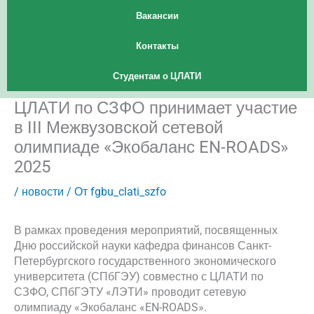
Вакансии
Контакты
Студентам о ЦЛАТИ
ЦЛАТИ по СЗФО принимает участие
в III Межвузовской сетевой
олимпиаде «Экобаланс EN-ROADS»
2025
/
новости
/ От
fgbu_clati_szfo
В рамках проведения мероприятий, посвященных
Дню российской науки кафедра финансов Санкт-
Петербургского государственного экономического
университета (СПбГЭУ) совместно с ЦЛАТИ по
СЗФО, СПбГЭТУ «ЛЭТИ» проводит сетевую
олимпиаду «Экобаланс «EN-ROADS».