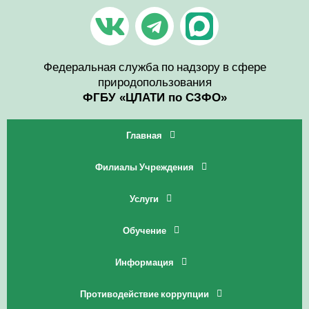
Перейти
V
T
к
содержимому
k
e
l
Федеральная служба по надзору в сфере
природопользования
e
ФГБУ «ЦЛАТИ по СЗФО»
g
Главная
r
Филиалы Учреждения
a
Услуги
m
Обучение
Информация
Противодействие коррупции