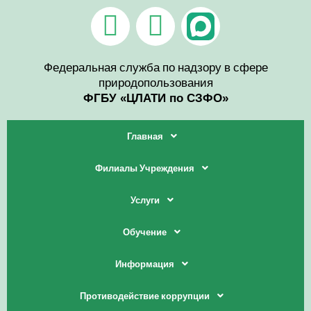
Перейти
V
T
к
содержимому
k
e
l
Федеральная служба по надзору в сфере
природопользования
e
ФГБУ «ЦЛАТИ по СЗФО»
g
Главная
r
Филиалы Учреждения
a
Услуги
m
Обучение
Информация
Противодействие коррупции