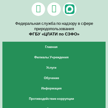
Перейти
V
T
к
содержимому
k
e
l
Федеральная служба по надзору в сфере
природопользования
e
ФГБУ «ЦЛАТИ по СЗФО»
g
Главная
r
Филиалы Учреждения
a
Услуги
m
Обучение
Информация
Противодействие коррупции