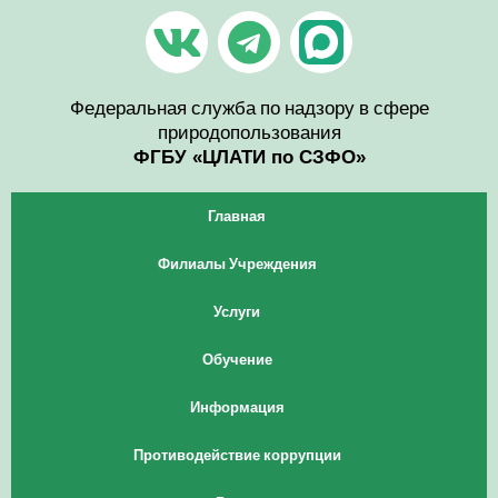
Перейти
V
T
к
содержимому
k
e
l
Федеральная служба по надзору в сфере
природопользования
e
ФГБУ «ЦЛАТИ по СЗФО»
g
Главная
r
Филиалы Учреждения
a
Услуги
m
Обучение
Информация
Противодействие коррупции