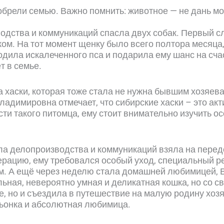
 обрели семью. Важно помнить: животное — не дань м
одства и коммуникаций спасла двух собак. Первый сл
ком. На тот момент щенку было всего полтора месяца
дила искалеченного пса и подарила ему шанс на сча
т в семье.
хаски, которая тоже стала не нужна бывшим хозяевам
ладимировна отмечает, что сибирские хаски – это ак
ести такого питомца, ему стоит внимательно изучить 
а делопроизводства и коммуникаций взяла на переде
ерацию, ему требовался особый уход, специальный р
м. А ещё через неделю стала домашней любимицей, В
льная, невероятно умная и деликатная кошка, но со 
, но и съездила в путешествие на малую родину хозя
ьонка и абсолютная любимица.