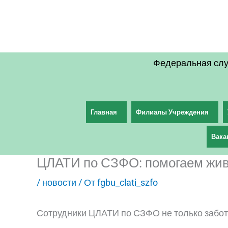
Перейти
к
содержимому
Федеральная слу
Главная
Филиалы Учреждения
Вака
ЦЛАТИ по СЗФО: помогаем жив
/
новости
/ От
fgbu_clati_szfo
Сотрудники ЦЛАТИ по СЗФО не только заботя