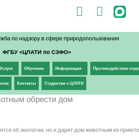
V
T
k
e
l
жба по надзору в сфере природопользования
e
ФГБУ «ЦЛАТИ по СЗФО»
g
r
Услуги
Обучение
Информация
Противодействие кор
a
нсии
Контакты
Студентам о ЦЛАТИ
m
отным обрести дом
тся об экологии, но и дарят дом животным из прию