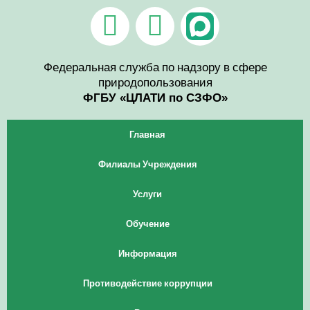
Перейти
V
T
к
содержимому
k
e
l
Федеральная служба по надзору в сфере
природопользования
e
ФГБУ «ЦЛАТИ по СЗФО»
g
Главная
r
Филиалы Учреждения
a
Услуги
m
Обучение
Информация
Противодействие коррупции