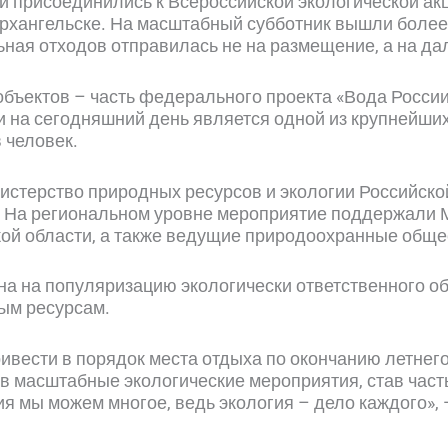
 присоединились к Всероссийской экологической акц
Архангельске. На масштабный субботник вышли более
ьная отходов отправилась не на размещение, а на д
 объектов – часть федерального проекта «Вода Росси
и на сегодняшний день является одной из крупнейших
 человек.
стерство природных ресурсов и экологии Российск
 На региональном уровне мероприятие поддержали 
й области, а также ведущие природоохранные обще
ена на популяризацию экологически ответственного 
ым ресурсам.
вести в порядок места отдыха по окончанию летнего 
в масштабные экологические мероприятия, став част
я мы можем многое, ведь экология – дело каждого»,