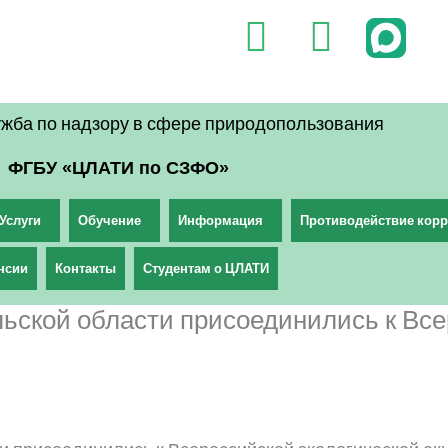
V
T
k
e
l
жба по надзору в сфере природопользования
e
ФГБУ «ЦЛАТИ по СЗФО»
g
r
Услуги
Обучение
Информация
Противодействие кор
a
нсии
Контакты
Студентам о ЦЛАТИ
m
ьской области присоединились к Все