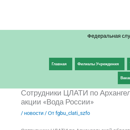
Перейти
к
содержимому
Федеральная слу
Главная
Филиалы Учреждения
Вака
Сотрудники ЦЛАТИ по Архангел
акции «Вода России»
/
новости
/ От
fgbu_clati_szfo