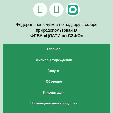
Перейти
V
T
к
содержимому
k
e
l
Федеральная служба по надзору в сфере
природопользования
e
ФГБУ «ЦЛАТИ по СЗФО»
g
Главная
r
Филиалы Учреждения
a
Услуги
m
Обучение
Информация
Противодействие коррупции