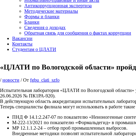
Нормативно-правовые и иные акты
Антикоррупционная экспертиза
Методические материалы
Формы и бланки
Бланки
Сведения о доходах
Обратная связь для сообщения о фактах коррупции
Вакансии
Контакты
Студентам о ЦЛАТИ
«ЦЛАТИ по Вологодской области» пройд
/
новости
/ От
fgbu_clati_szfo
Испытательная лаборатория «ЦЛАТИ по Вологодской области» 
26.06.2026 № ПК1РА-920).
В действующую область аккредитации испытательных лаборатори
Теперь специалисты филиала могут использовать в работе такие
ПНД Ф 14.1:2.247-07 по показателю «Неионогенные синт
М-222-13/2021 по показателю «Формальдегид» в промышл
МР 12.1.1.2-24 – отбор проб промышленных выбросов.
Внедренные методики позволят испытательной лаборатори