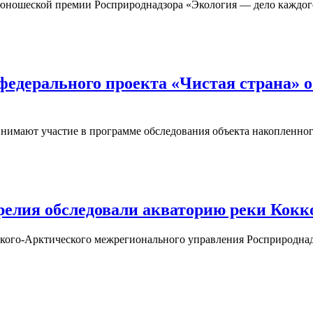
ношеской премии Росприроднадзора «Экология — дело каждого
дерального проекта «Чистая страна» о
мают участие в программе обследования объекта накопленного
елия обследовали акваторию реки Кокк
ого-Арктического межрегионального управления Росприроднадз