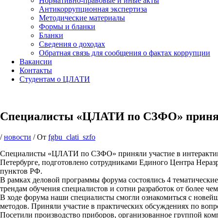
Нормативно-правовые и иные акты
Антикоррупционная экспертиза
Методические материалы
Формы и бланки
Бланки
Сведения о доходах
Обратная связь для сообщения о фактах коррупции
Вакансии
Контакты
Студентам о ЦЛАТИ
Специалисты «ЦЛАТИ по СЗФО» приня
/
новости
/ От
fgbu_clati_szfo
Специалисты «ЦЛАТИ по СЗФО» приняли участие в интерактив
Петербурге, подготовлено сотрудниками Единого Центра Неразр
пунктов РФ.
В рамках деловой программы форума состоялись 4 тематические
трендам обучения специалистов и сотни разработок от более че
В ходе форума наши специалисты смогли ознакомиться с новей
методов. Приняли участие в практических обсуждениях по вопро
Посетили производство приборов, организованное группой ком