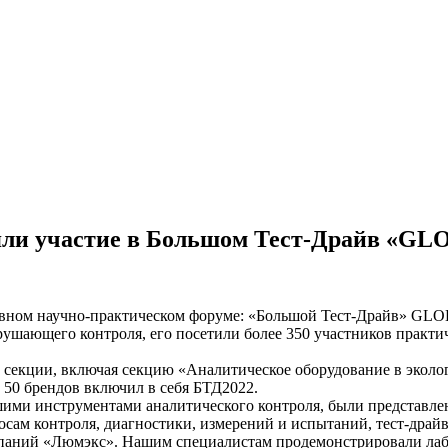
ли участие в Большом Тест-Драйв «G
ном научно-практическом форуме: «Большой Тест-Драйв» GLO
ушающего контроля, его посетили более 350 участников практич
 секции, включая секцию «Аналитическое оборудование в эколог
м 50 брендов включил в себя БТД2022.
шими инструментами аналитического контроля, были представл
сам контроля, диагностики, измерений и испытаний, тест-драйв
паний «Люмэкс». Нашим специалистам продемонстрировали лабо