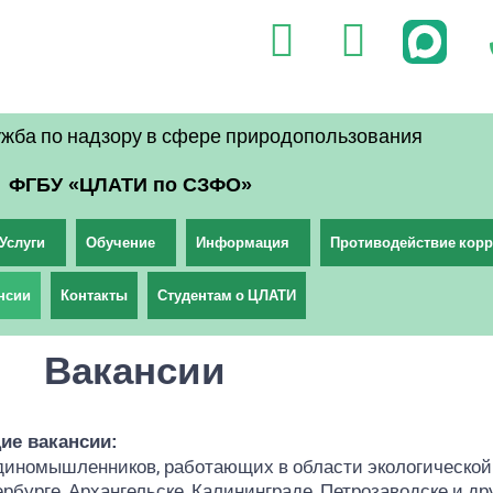
V
T
k
e
l
жба по надзору в сфере природопользования
e
ФГБУ «ЦЛАТИ по СЗФО»
g
r
Услуги
Обучение
Информация
Противодействие кор
a
нсии
Контакты
Студентам о ЦЛАТИ
m
Вакансии
е вакансии:
номышленников, работающих в области экологической б
ербурге, Архангельске, Калининграде, Петрозаводске и д