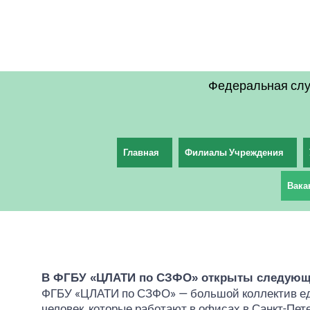
Перейти
к
содержимому
Федеральная слу
Главная
Филиалы Учреждения
Вака
В ФГБУ «ЦЛАТИ по СЗФО» открыты следующи
ФГБУ «ЦЛАТИ по СЗФО» — большой коллектив еди
человек, которые работают в офисах в Санкт-Пет