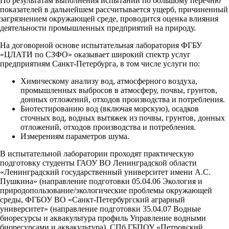
По результатам выполнения испытаний по большому перечню
показателей в дальнейшем рассчитывается ущерб, причиненный
загрязнением окружающей среде, проводится оценка влияния
деятельности промышленных предприятий на природу.
На договорной основе испытательная лаборатория ФГБУ
«ЦЛАТИ по СЗФО» оказывает широкий спектр услуг
предприятиям Санкт-Петербурга, в том числе услуги по:
Химическому анализу вод, атмосферного воздуха,
промышленных выбросов в атмосферу, почвы, грунтов,
донных отложений, отходов производства и потребления.
Биотестированию вод (включая морскую), осадков
сточных вод, водных вытяжек из почвы, грунтов, донных
отложений, отходов производства и потребления.
Измерениям параметров шума.
В испытательной лаборатории проходят практическую
подготовку студенты ГАОУ ВО Ленинградской области
«Ленинградский государственный университет имени А.С.
Пушкина» (направление подготовки 05.04.06 Экология и
природопользование/экологические проблемы окружающей
среды, ФГБОУ ВО «Санкт-Петербургский аграрный
университет» (направление подготовки 35.04.07 Водные
биоресурсы и аквакультура профиль Управление водными
биоресурсами и аквакультура), СПб ГБПОУ «Петровский