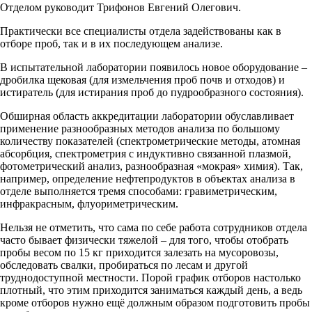
Отделом руководит Трифонов Евгений Олегович.
Практически все специалисты отдела задействованы как в
отборе проб, так и в их последующем анализе.
В испытательной лаборатории появилось новое оборудование ‒
дробилка щековая (для измельчения проб почв и отходов) и
истиратель (для истирания проб до пудрообразного состояния).
Обширная область аккредитации лаборатории обуславливает
применение разнообразных методов анализа по большому
количеству показателей (спектрометрические методы, атомная
абсорбция, спектрометрия с индуктивно связанной плазмой,
фотометрический анализ, разнообразная «мокрая» химия). Так,
например, определение нефтепродуктов в объектах анализа в
отделе выполняется тремя способами: гравиметрическим,
инфракрасным, флуориметрическим.
Нельзя не отметить, что сама по себе работа сотрудников отдела
часто бывает физически тяжелой – для того, чтобы отобрать
пробы весом по 15 кг приходится залезать на мусоровозы,
обследовать свалки, пробираться по лесам и другой
труднодоступной местности. Порой график отборов настолько
плотный, что этим приходится заниматься каждый день, а ведь
кроме отборов нужно ещё должным образом подготовить пробы