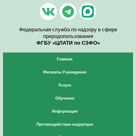
Перейти
V
T
к
содержимому
k
e
l
Федеральная служба по надзору в сфере
природопользования
e
ФГБУ «ЦЛАТИ по СЗФО»
g
Главная
r
Филиалы Учреждения
a
Услуги
m
Обучение
Информация
Противодействие коррупции