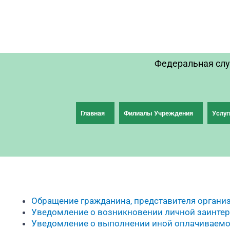
Перейти
к
содержимому
Федеральная слу
Главная
Филиалы Учреждения
Услуг
Обращение гражданина, представителя органи
Уведомление о возникновении личной заинте
Уведомление о выполнении иной оплачиваемо