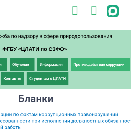
V
T
k
e
l
жба по надзору в сфере природопользования
e
ФГБУ «ЦЛАТИ по СЗФО»
g
r
и
Обучение
Информация
Противодействие коррупции
a
Контакты
Студентам о ЦЛАТИ
m
Бланки
зации по фактам коррупционных правонарушений
ресованности при исполнении должностных обязаннос
й работы