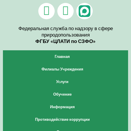
Перейти
V
T
к
содержимому
k
e
l
Федеральная служба по надзору в сфере
природопользования
e
ФГБУ «ЦЛАТИ по СЗФО»
g
Главная
r
Филиалы Учреждения
a
Услуги
m
Обучение
Информация
Противодействие коррупции