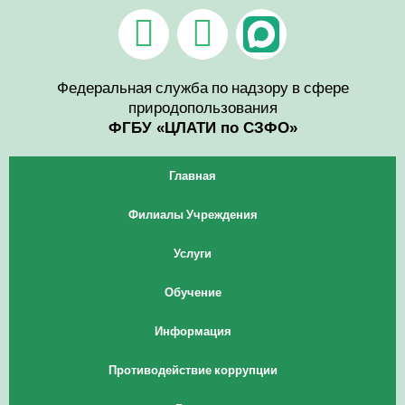
Перейти
V
T
к
содержимому
k
e
l
Федеральная служба по надзору в сфере
природопользования
e
ФГБУ «ЦЛАТИ по СЗФО»
g
Главная
r
Филиалы Учреждения
a
Услуги
m
Обучение
Информация
Противодействие коррупции