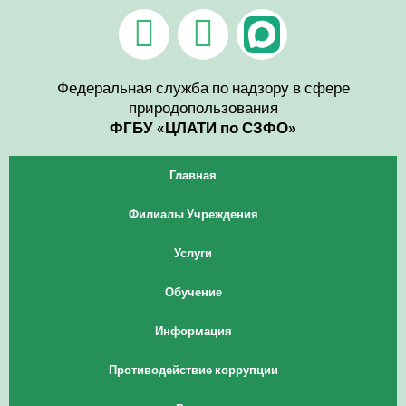
Перейти
V
T
к
содержимому
k
e
l
Федеральная служба по надзору в сфере
природопользования
e
ФГБУ «ЦЛАТИ по СЗФО»
g
Главная
r
Филиалы Учреждения
a
Услуги
m
Обучение
Информация
Противодействие коррупции