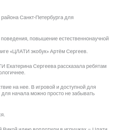
 района Санкт-Петербурга для
о поведения, повышение естественнонаучной
ниге «ЦЛАТИ экобук» Артём Сергеев.
ТИ Екатерина Сергеева рассказала ребятам
ологичнее.
твие на нее. В игровой и доступной для
 для начала можно просто не забывать
ся.
кой Викой идею воплотили в игрушках – Цлати