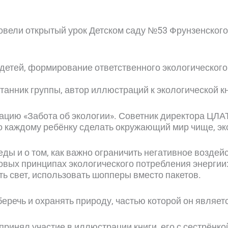
вели открытый урок Детском саду №53 Фрунзенского
 детей, формирование ответственного экологическог
анник группы, автор иллюстраций к экологической к
ацию «Забота об экологии». Советник директора ЦЛА
о каждому ребёнку сделать окружающий мир чище, эк
ы и о том, как важно ограничить негативное воздейс
ых принципах экологического потребления энергии:
ть свет, использовать шопперы вместо пакетов.
еречь и охранять природу, частью которой он являет
н принял участие в иллюстрации книги, его с сестрён