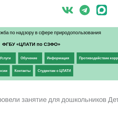
V
T
k
e
l
жба по надзору в сфере природопользования
e
ФГБУ «ЦЛАТИ по СЗФО»
g
r
Услуги
Обучение
Информация
Противодействие кор
a
нсии
Контакты
Студентам о ЦЛАТИ
m
вели занятие для дошкольников Дет