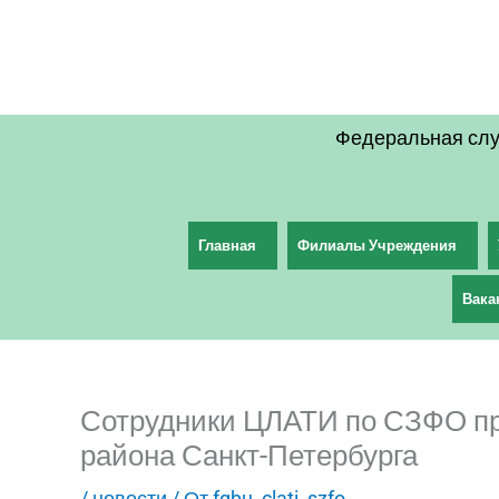
Перейти
к
содержимому
Федеральная слу
Главная
Филиалы Учреждения
Вака
Сотрудники ЦЛАТИ по СЗФО про
района Санкт-Петербурга
/
новости
/ От
fgbu_clati_szfo