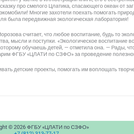
сказку про смелого Цлатика, спасающего океан от за
экомобили! Многие захотели поехать помогать природ
ля была передвижная экологическая лаборатория!
орозова считает, что любое воспитание, будь то эко
ства, мысли и поступки. «Экологическое воспитание 
 которому обучаешь детей, — отметила она. — Рады, 
арим ФГБУ «ЦЛАТИ по СЗФО» за проведение полезного
вать детские проекты, помогать им воплощать творч
ight © 2026 ФГБУ «ЦЛАТИ по СЗФО»
+7 (812) 313-77-17