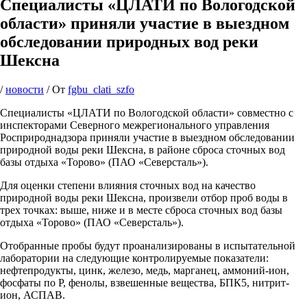
Специалисты «ЦЛАТИ по Вологодской
области» приняли участие в выездном
обследовании природных вод реки
Шексна
/
новости
/ От
fgbu_clati_szfo
Специалисты «ЦЛАТИ по Вологодской области» совместно с
инспекторами Северного межрегионального управления
Росприроднадзора приняли участие в выездном обследовании
природной воды реки Шексна, в районе сброса сточных вод
базы отдыха «Торово» (ПАО «Северсталь»).
Для оценки степени влияния сточных вод на качество
природной воды реки Шексна, произвели отбор проб воды в
трех точках: выше, ниже и в месте сброса сточных вод базы
отдыха «Торово» (ПАО «Северсталь»).
Отобранные пробы будут проанализированы в испытательной
лаборатории на следующие контролируемые показатели:
нефтепродукты, цинк, железо, медь, марганец, аммоний-ион,
фосфаты по Р, фенолы, взвешенные вещества, БПК5, нитрит-
ион, АСПАВ.