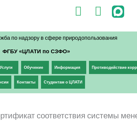
V
T
k
e
l
жба по надзору в сфере природопользования
e
ФГБУ «ЦЛАТИ по СЗФО»
g
r
Услуги
Обучение
Информация
Противодействие кор
a
нсии
Контакты
Студентам о ЦЛАТИ
m
ртификат соответствия системы мен