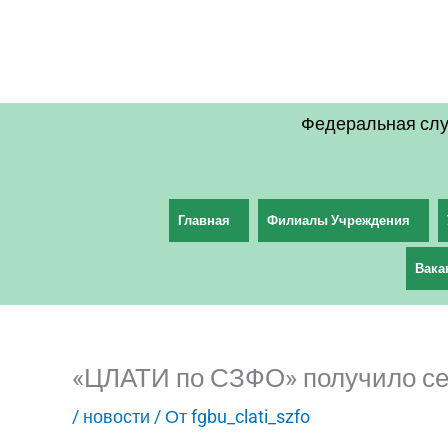
Перейти
к
содержимому
Федеральная слу
Главная
Филиалы Учреждения
Вака
«ЦЛАТИ по СЗФО» получило се
/
новости
/ От
fgbu_clati_szfo