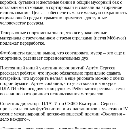
коробки, бутылки и жестяные банки в общий мусорный бак с
остальными отходами, а сортировали и сдавали на вторичное
использование. Цель — обеспечить максимальную сохранность
окружающей среды и грамотно применять доступные
человечеству ресурсы.
Теперь юные спортсмены знают, что все упаковочные
материалы с треугольником с тремя стрелками (петля Мёбиуса)
подлежат переработке.
Футболисты сделали вывод, что сортировать мусор – это еще и
спортивно, развивает соревновательных дух.
Постоянный юный участник мероприятий Артём Сергеев
рассказал ребятам, что нужно обязательно правильно сдавать
батарейки, что мусорить нельзя, а еще рисовать можно с обеих
сторон бумаги. Артём сообщил, что участвовал в конкурсе
ЦЛАТИ «Новогодняя экоигрушка». Ребят заинтересовала тема
осознанного вторичного использования материалов.
Советник директора ЦЛАТИ по СЗФО Екатерина Сергеева
пригласила юных футболистов и их наставников к участию в IV
сезоне международной детско-юношеской премии «Экология –
дело каждого».
«Экология – дело каждого» – премия Росприроднадзора за