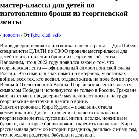
мастер-классы для детей по
изготовлению броши из георгиевской
ленты
/
новости
/ От
fgbu_clati_szfo
В преддверии великого праздника нашей страны — Дня Победы
специалисты ЦЛАТИ по СЗФО провели мастер-классы для
детей по изготовлению броши из георгиевской ленты.
Напомним, что в 2022 году появился закон о том, что
георгиевская лента — официальный символ воинской славы
России. Это символ в знак памяти о ветеранах, участниках
войны, всех тех, кто воевал, отдавал жизнь на поле боя во время
Великой Отечественной Войны. Георгиевская лента является
символом Победы и используется не только в России. Граждане
многих стран в преддверии 9 мая начинают носить на груди
георгиевские ленточки в память о войне.
Занятия проводила Кира Кудзюк – начальник отдела
коммуникаций. Для изготовления броши использовали:
георгиевские ленты, пуговицы, нитки, иголки, ножницы и
булавки, на которые броши можно закрепить на одежде. Кира
рассказывала детям об истории праздника, делилась с ними тем,
что передали родители, бабушки и дедушки.