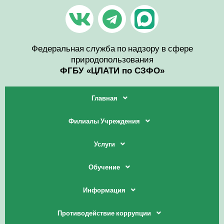
Перейти
V
T
к
содержимому
k
e
l
Федеральная служба по надзору в сфере
природопользования
e
ФГБУ «ЦЛАТИ по СЗФО»
g
Главная
r
Филиалы Учреждения
a
Услуги
m
Обучение
Информация
Противодействие коррупции