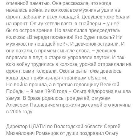
отменной памятью. Она рассказала, что когда
началась война, из колхоза все мужчины ушли на
фронт, забрали и всех лошадей. Девушек тоже брали
на фронт. Ольгу хотели взять в снайперы – у неё
было острое зрение. Но взмолился председатель
колхоза: «Впереди посевная! Кто будет пахать? Ни
мужиков, ни лошадей нет!». И девчонок оставили. И
они пахали, в прямом смысле слова, – девушек
впрягали в плуг, а старики управляли плугом. И так
всю войну трудились в колхозе, урожай отправляли на
фронт, сами голодали. Окопы рыть тоже довелось,
когда враг приблизился к границам области.
Но война прошла, а в третью годовщину Великой
Победы – 9 мая 1948 года – Ольга Фёдоровна вышла
замуж. В браке родилось трое детей, с мужем
Алексеем Павловичем прожили до самой его кончины
в 2006 году.
Директор ЦЛАТИ по Вологодской области Сергей
Михайлович Романцов от души поздравил Ольгу