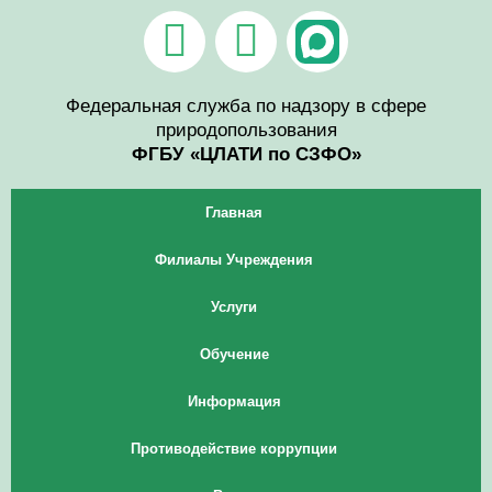
Перейти
V
T
к
содержимому
k
e
Федеральная служба по надзору в сфере
l
природопользования
e
ФГБУ «ЦЛАТИ по СЗФО»
g
Главная
r
Филиалы Учреждения
a
Услуги
m
Обучение
Информация
Противодействие коррупции