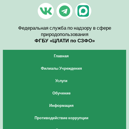
Перейти
V
T
к
содержимому
k
e
l
Федеральная служба по надзору в сфере
природопользования
e
ФГБУ «ЦЛАТИ по СЗФО»
g
Главная
r
Филиалы Учреждения
a
Услуги
m
Обучение
Информация
Противодействие коррупции