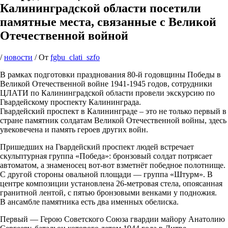
Калининградской области посетили
памятные места, связанные с Великой
Отечественной войной
/
новости
/ От
fgbu_clati_szfo
В рамках подготовки празднования 80-й годовщины Победы в
Великой Отечественной войне 1941-1945 годов, сотрудники
ЦЛАТИ по Калининградской области провели экскурсию по
Гвардейскому проспекту Калининграда.
Гвардейский проспект в Калининграде – это не только первый в
стране памятник солдатам Великой Отечественной войны, здесь
увековечена и память героев других войн.
Пришедших на Гвардейский проспект людей встречает
скульптурная группа «Победа»: бронзовый солдат потрясает
автоматом, а знаменосец вот-вот взметнёт победное полотнище.
С другой стороны овальной площади — группа «Штурм». В
центре композиции установлена 26-метровая стела, опоясанная
гранитной лентой, с пятью бронзовыми венками у подножия.
В ансамбле памятника есть два именных обелиска.
Первый — Герою Советского Союза гвардии майору Анатолию