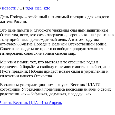
/
новости
/ От
fgbu_clati_szfo
День Победы – особенный и значимый праздник для каждого
жителя России.
Это дань памяти и глубокого уважения славным защитникам
Отечества, всем, кто самоотверженно, героически на фронте и в
тылу приближал долгожданный день. А в этом году мы
отмечаем 80-летие Победы в Великой Отечественной войне.
Советские солдаты не просто освободил родную землю от
гитлеровцев, советские воины спасли мир.
Мы чтим память тех, кто выстоял в те страшные годы в
героической борьбе за свободу и независимость нашей страны.
Пусть праздник Победы придаст новые силы в укреплении и
сплочении нашего Отечества.
В ставшем уже традиционном выпуске Вестник ЦЛАТИ
сотрудники Учреждения поделились воспоминаниями о своих
родственниках – бабушках, дедушках, прадедушках.
Читать Вестник ЦЛАТИ за Апрель