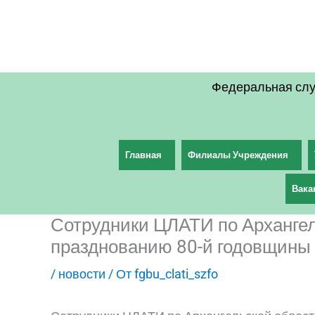
Перейти
к
содержимому
Федеральная слу
Главная
Филиалы Учреждения
Вака
Сотрудники ЦЛАТИ по Архангел
празднованию 80-й годовщины
/
новости
/ От
fgbu_clati_szfo