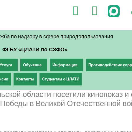
V
T
k
e
l
жба по надзору в сфере природопользования
e
ФГБУ «ЦЛАТИ по СЗФО»
g
r
Услуги
Обучение
Информация
Противодействие кор
a
нсии
Контакты
Студентам о ЦЛАТИ
m
ьской области посетили кинопоказ и
 Победы в Великой Отечественной во