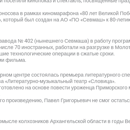
и посетили кинопоказ и спектакль, посвященные пр
оносова в рамках киномарафона «80 лет Великой Поб
 который был создан на АО «ПО «Севмаш» к 80-летию
 завода № 402 (нынешнего Севмаша) в работу прогр
м числе 70 иностранных, работали на разгрузке в Мо
ие технологические операции в сжатые сроки.
ми фильма.
урном центре состоялась премьера литературного сп
ва «Литературно-музыкальный театр «Словица».
отовлено на основе повести уроженца Приморского 
.
его произведению, Павел Григорьевич не смог остатьс
омысле колхозников Архангельской области в годы В