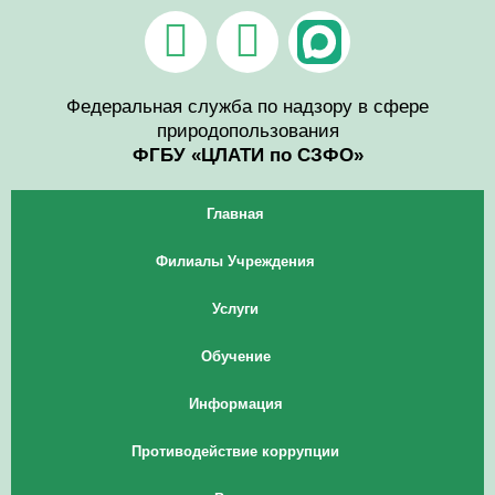
Перейти
V
T
к
содержимому
k
e
Федеральная служба по надзору в сфере
l
природопользования
e
ФГБУ «ЦЛАТИ по СЗФО»
g
Главная
r
Филиалы Учреждения
a
Услуги
m
Обучение
Информация
Противодействие коррупции