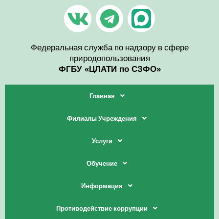
Перейти
V
T
к
содержимому
k
e
l
Федеральная служба по надзору в сфере
природопользования
e
ФГБУ «ЦЛАТИ по СЗФО»
g
Главная
r
Филиалы Учреждения
a
Услуги
m
Обучение
Информация
Противодействие коррупции